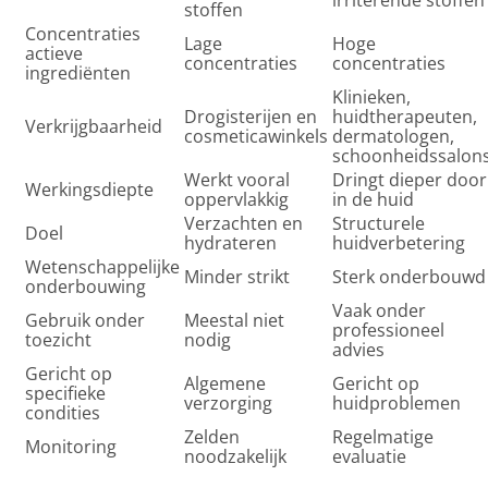
irriterende stoffen
stoffen
Concentraties
Lage
Hoge
actieve
concentraties
concentraties
ingrediënten
Klinieken,
Drogisterijen en
huidtherapeuten,
Verkrijgbaarheid
cosmeticawinkels
dermatologen,
schoonheidssalon
Werkt vooral
Dringt dieper door
Werkingsdiepte
oppervlakkig
in de huid
Verzachten en
Structurele
Doel
hydrateren
huidverbetering
Wetenschappelijke
Minder strikt
Sterk onderbouwd
onderbouwing
Vaak onder
Gebruik onder
Meestal niet
professioneel
toezicht
nodig
advies
Gericht op
Algemene
Gericht op
specifieke
verzorging
huidproblemen
condities
Zelden
Regelmatige
Monitoring
noodzakelijk
evaluatie