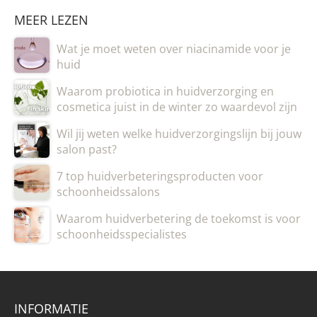
MEER LEZEN
Wat je moet weten over niacinamide voor je
huid
Waarom probiotica in huidverzorging en
cosmetica juist in de winter zo waardevol zijn
Wil jij weten welke huidverzorgingslijn bij jouw
salon past?
7 top huidverbeteringsproducten voor
schoonheidssalons
Waarom huidverbetering de toekomst is voor
schoonheidsspecialistes
INFORMATIE